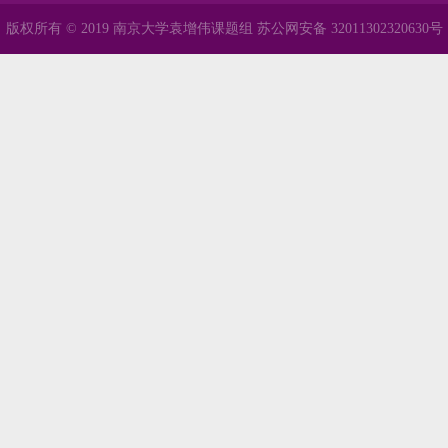
版权所有 © 2019 南京大学袁增伟课题组 苏公网安备 32011302320630号