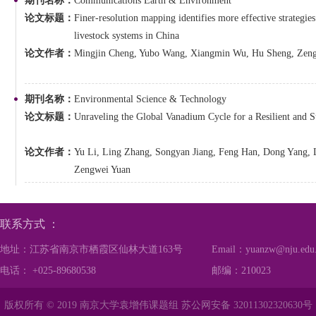
期刊名称：
Communications Earth & Environment
论文标题：
Finer-resolution mapping identifies more effective strategies
livestock systems in China
论文作者：
Mingjin Cheng, Yubo Wang, Xiangmin Wu, Hu Sheng, Zen
期刊名称：
Environmental Science & Technology
论文标题：
Unraveling the Global Vanadium Cycle for a Resilient and S
论文作者：
Yu Li, Ling Zhang, Songyan Jiang, Feng Han, Dong Yang, 
Zengwei Yuan
联系方式 ：
地址：江苏省南京市栖霞区仙林大道163号
Email：yuanzw@nju.edu
电话： +025-89680538
邮编：210023
版权所有 © 2019 南京大学袁增伟课题组 苏公网安备 32011302320630号